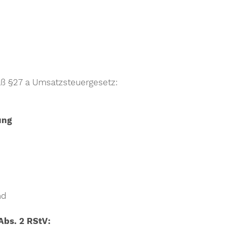
ß §27 a Umsatzsteuergesetz:
ung
nd
Abs. 2 RStV: