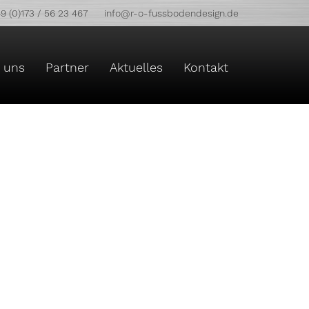
9 (0)173 / 56 23 467
info@r-o-fussbodendesign.de
 uns
Partner
Aktuelles
Kontakt