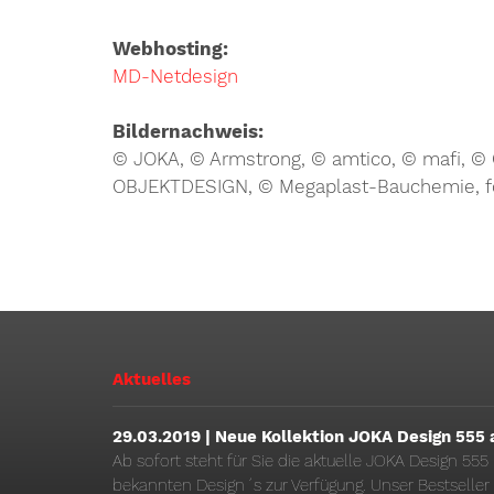
Webhosting:
MD-Netdesign
Bildernachweis:
© JOKA, © Armstrong, © amtico, © mafi, 
OBJEKTDESIGN, © Megaplast-Bauchemie, foto
Aktuelles
29.03.2019 | Neue Kollektion JOKA Design 555 a
Ab sofort steht für Sie die aktuelle JOKA Design 55
bekannten Design´s zur Verfügung. Unser Bestselle