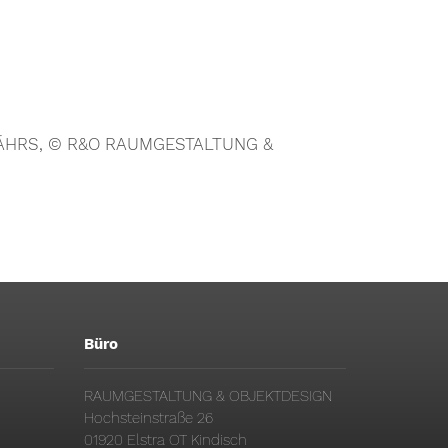
 © KÄHRS, © R&O RAUMGESTALTUNG &
Büro
RAUMGESTALTUNG & OBJEKTDESIGN
Hochsteinstraße 26
01920 Elstra OT Kindisch