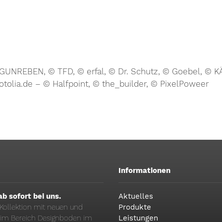
© GUNREBEN, © TFD, © erfal, © Dr. Schutz, © Goebel,
lia.de – © Halfpoint, © the_builder, © PixelPoweer
Informationen
b sofort bei uns.
Aktuelles
5 Kollektion mit neuen und
Produkte
r im Bereich Designboden im
Leistungen