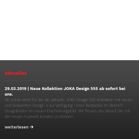
Aktuelles
29.03.2019 | Neue Kollektion JOKA Design 555 ab sofort bei
uns.
Ab sofort steht für Sie die aktuelle JOKA Design 555 Kollektion mit neuen
und bekannten Design´s zur Verfügung. Unser Bestseller im Bereich
Designboden im neuen Erscheinungsbild. Wir freuen uns darauf Sie mit
der neuen Auswahl beraten zu können. ...
weiterlesen