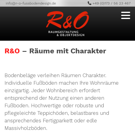
info@r-o-fussbodendesign.de
+49 (0)173 / 56 23 467
R&O
– Räume mit Charakter
Bodenbeläge verleihen Räumen Charakter.
Individuelle Fußböden machen Ihre Wohnräume
einzigartig. Jeder Wohnbereich erfordert
entsprechend der Nutzung einen anderen
Fußboden. Hochwertige oder robuste und
pflegeleichte Teppichöden, belastbares und
ansprechendes Fertigparkett oder edle
Massivholzböden.